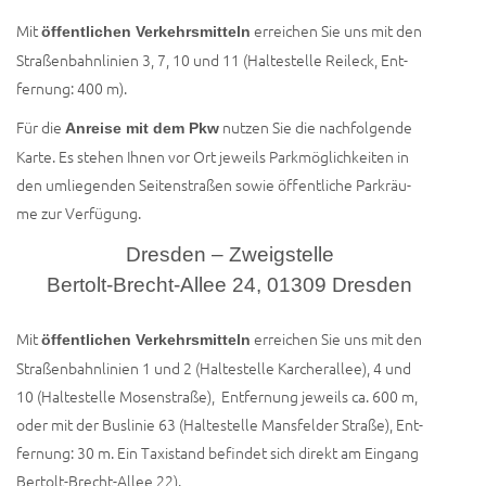
Mit
errei­chen Sie uns mit den
öffent­li­chen Ver­kehrs­mit­teln
Stra­ßen­bahn­li­ni­en 3, 7, 10 und 11 (Hal­te­stel­le Reil­eck, Ent­
fer­nung: 400 m).
Für die
nut­zen Sie die nach­fol­gen­de
Anrei­se mit dem Pkw
Kar­te. Es ste­hen Ihnen vor Ort jeweils Park­mög­lich­kei­ten in
den umlie­gen­den Sei­ten­stra­ßen sowie öffent­li­che Park­räu­
me zur Verfügung.
Dresden – Zweigstelle
Bertolt-Brecht-Allee 24, 01309 Dresden
Mit
errei­chen Sie uns mit den
öffent­li­chen Ver­kehrs­mit­teln
Stra­ßen­bahn­li­ni­en 1 und 2 (Hal­te­stel­le Kar­cher­al­lee), 4 und
10 (Hal­te­stel­le Mosen­stra­ße), Ent­fer­nung jeweils ca. 600 m,
oder mit der Bus­li­nie 63 (Hal­te­stel­le Mans­fel­der Stra­ße), Ent­
fer­nung: 30 m. Ein Taxi­stand befin­det sich direkt am Ein­gang
Ber­tolt-Brecht-Allee 22).