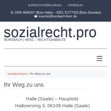
DATENSCHUTZERKLÄRUNG
IMPRESSUM
0345 6846207 (Büro Halle) – 0351 31777310 (Büro Dresden)
kanzlei@borsbach-herz.de
sozialrecht.pro
BORSBACH | HERZ – RECHTSANWÄLTE
sozialrecht.pro
>
Ihr Weg zu uns
Ihr Weg zu uns
Halle (Saale) – Hauptsitz
Hallorenring 3, 06108 Halle (Saale)