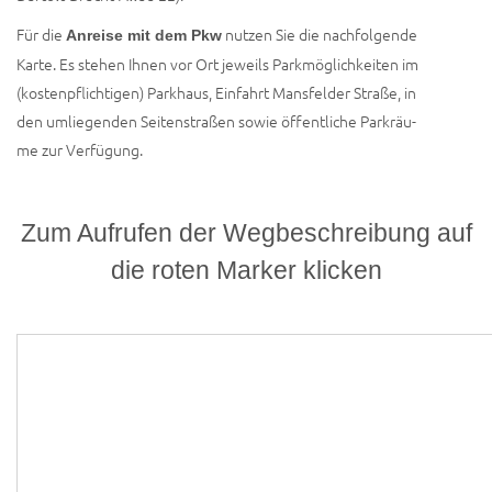
Für die
nut­zen Sie die nach­fol­gen­de
Anrei­se mit dem Pkw
Kar­te. Es ste­hen Ihnen vor Ort jeweils Park­mög­lich­kei­ten im
(kos­ten­pflich­ti­gen) Park­haus, Ein­fahrt Mans­fel­der Stra­ße, in
den umlie­gen­den Sei­ten­stra­ßen sowie öffent­li­che Park­räu­
me zur Verfügung.
Zum Aufrufen der Wegbeschreibung auf
die roten Marker klicken