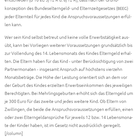
konzeption des Bun­des­el­tern­geld- und Eltern­zeit­ge­set­zes (
)
BEEG
jeder Eltern­teil für jedes Kind die Anspruchs­vor­aus­set­zun­gen erfül­
len kann.
Wer sein Kind selbst betreut und kei­ne vol­le Erwerbs­tä­tig­keit aus­
übt, kann bei Vor­lie­gen wei­te­rer Voraus­setzungen grund­sätz­lich bis
zur Voll­endung des 14. Lebens­mo­nats des Kin­des Eltern­geld erhal­
ten. Die Eltern haben für das Kind ‑ unter Berück­sich­ti­gung von zwei
Part­ner­mo­na­ten ‑ ins­ge­samt Anspruch auf höchs­tens vier­zehn
Monats­be­trä­ge. Die Höhe der Leis­tung ori­en­tiert sich an dem vor
der Geburt des Kin­des erziel­ten Erwerbs­ein­kom­men des jewei­li­gen
Berech­tig­ten. Bei Mehr­lings­ge­bur­ten erhöht sich das Eltern­geld um
je 300 Euro für das zwei­te und jedes wei­te­re Kind. Ob Eltern von
Zwil­lin­gen, die bei­de die Anspruchs­vor­aus­set­zun­gen erfül­len, einen
oder zwei Eltern­geld­an­sprü­che für jeweils 12 bzw. 14 Lebens­mo­na­
te der Kin­der haben, ist im Gesetz nicht aus­drück­lich geregelt.
[/column]