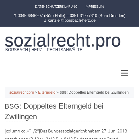
DATENSCHUTZERKLÄRUNG
IMPRESSUM
0345 6846207 (Büro Halle) – 0351 31777310 (Büro Dresden)
kanzlei@borsbach-herz.de
sozialrecht.pro
BORSBACH | HERZ – RECHTSANWÄLTE
sozialrecht.pro
>
Elterngeld
>
: Doppeltes Elterngeld bei Zwillingen
BSG
: Doppeltes Elterngeld bei
BSG
Zwillingen
[column col=“1/2″]Das Bun­des­so­zi­al­ge­richt hat am 27. Juni 2013
ent­schie­den (B 10
3/12 R u. 8/12 R), dass nach der Grund­
EG