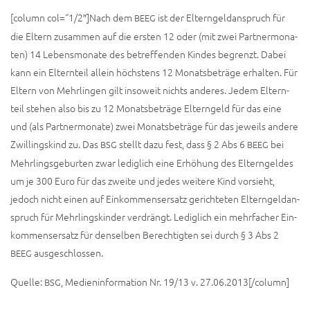
[column col=“1/2″]Nach dem
ist der Eltern­geld­an­spruch für
BEEG
die Eltern zusam­men auf die ers­ten 12 oder (mit zwei Part­ner­mo­na­
ten) 14 Lebens­mo­na­te des betref­fen­den Kin­des be­grenzt. Dabei
kann ein Eltern­teil allein höchs­tens 12 Monats­be­trä­ge erhal­ten. Für
Eltern von Mehr­lin­gen gilt inso­weit nichts ande­res. Jedem Eltern­
teil ste­hen also bis zu 12 Monats­be­trä­ge Eltern­geld für das eine
und (als Part­ner­mo­na­te) zwei Monats­be­trä­ge für das jeweils ande­re
Zwil­lings­kind zu. Das
stellt dazu fest, dass § 2 Abs 6
bei
BSG
BEEG
Mehr­lings­ge­bur­ten zwar ledig­lich eine Erhö­hung des Eltern­gel­des
um je 300 Euro für das zwei­te und jedes wei­te­re Kind vor­sieht,
jedoch nicht einen auf Ein­kom­mens­er­satz gerich­te­ten Eltern­geld­an­
spruch für Mehr­lings­kin­der ver­drängt. Ledig­lich ein mehr­fa­cher Ein­
kom­mens­er­satz für densel­ben Berech­tig­ten sei durch § 3 Abs 2
ausgeschlossen.
BEEG
Quel­le:
, Medi­en­in­for­ma­ti­on Nr. 19/13 v. 27.06.2013[/column]
BSG