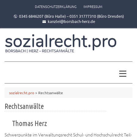
DATENSCHUTZERKLÄRUNG
IMPRESSUM
0345 6846207 (Büro Halle) – 0351 31777310 (Büro Dresden)
kanzlei@borsbach-herz.de
sozialrecht.pro
BORSBACH | HERZ – RECHTSANWÄLTE
sozialrecht.pro
>
Rechtsanwälte
Rechtsanwälte
Thomas Herz
Schwer­punk­te im Ver­wal­tungs­recht Schul- und Hoch­schul­recht Teil­