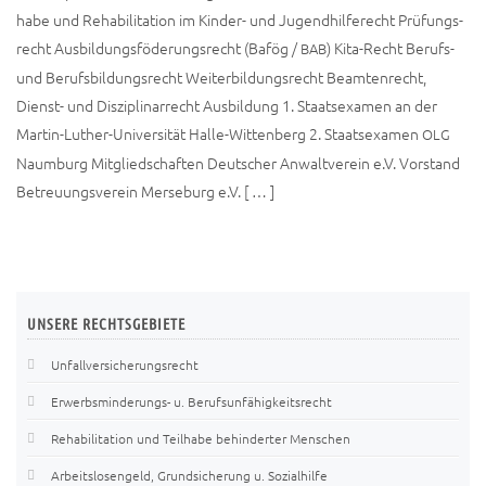
ha­be und Reha­bi­li­ta­ti­on im Kin­­der- und Jugend­hil­fe­recht Prü­fungs­
recht Aus­bil­dungs­fö­de­rungs­recht (Bafög /
) Kita-Recht Berufs-
BAB
und Berufs­bil­dungs­recht Wei­ter­bil­dungs­recht Beam­ten­recht,
Dienst- und Dis­zi­pli­nar­recht Aus­bil­dung 1. Staats­examen an der
Mar­­tin-Luther-Uni­­ver­­­si­­tät Hal­le-Wit­ten­berg 2. Staats­examen
OLG
Naum­burg Mit­glied­schaf­ten Deut­scher Anwalt­ver­ein e.V. Vor­stand
Betreu­ungs­ver­ein Mer­se­burg e.V. [ … ]
UNSERE
RECHTSGEBIETE
Unfallversicherungsrecht
Erwerbsminderungs- u. Berufsunfähigkeitsrecht
Rehabilitation und Teilhabe behinderter Menschen
Arbeitslosengeld, Grundsicherung u. Sozialhilfe