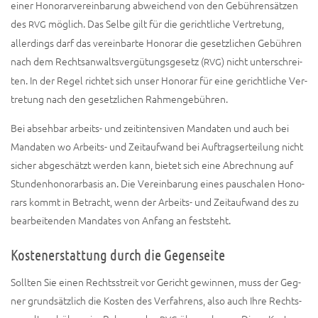
einer Hono­rar­ver­ein­ba­rung abwei­chend von den Gebüh­ren­sät­zen
des
mög­lich. Das Sel­be gilt für die gericht­li­che Ver­tre­tung,
RVG
aller­dings darf das ver­ein­bar­te Hono­rar die gesetz­li­chen Gebüh­ren
nach dem Rechts­an­walts­ver­gü­tungs­ge­setz (
) nicht unter­schrei­
RVG
ten. In der Regel rich­tet sich unser Hono­rar für eine gericht­li­che Ver­
tre­tung nach den gesetz­li­chen Rahmengebühren.
Bei abseh­bar arbeits- und zeit­in­ten­si­ven Man­da­ten und auch bei
Man­da­ten wo Arbeits- und Zeit­auf­wand bei Auf­trags­er­tei­lung nicht
sicher abge­schätzt wer­den kann, bie­tet sich eine Abrech­nung auf
Stun­den­ho­no­rar­ba­sis an. Die Ver­ein­ba­rung eines pau­scha­len Hono­
rars kommt in Betracht, wenn der Arbeits- und Zeit­auf­wand des zu
bear­bei­ten­den Man­da­tes von Anfang an feststeht.
Kostenerstattung durch die Gegenseite
Soll­ten Sie einen Rechts­streit vor Gericht gewin­nen, muss der Geg­
ner grund­sätz­lich die Kos­ten des Ver­fah­rens, also auch Ihre Rechts­