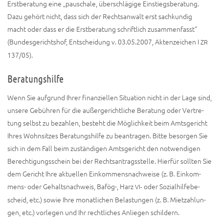
Erst­be­ra­tung eine „pau­scha­le, über­schlä­gi­ge Ein­stiegs­be­ra­tung.
Dazu gehört nicht, dass sich der Rechts­an­walt erst sach­kun­dig
macht oder dass er die Erst­be­ra­tung schrift­lich zusam­men­fasst“
(Bun­des­ge­richts­hof, Ent­schei­dung v. 03.05.2007, Akten­zei­chen I
ZR
137/05).
Beratungshilfe
Wenn Sie auf­grund Ihrer finan­zi­el­len Situa­ti­on nicht in der Lage sind,
unse­re Gebüh­ren für die außer­ge­richt­li­che Bera­tung oder Ver­tre­
tung selbst zu bezah­len, besteht die Mög­lich­keit beim Amts­ge­richt
Ihres Wohn­sit­zes Bera­tungs­hil­fe zu bean­tra­gen. Bit­te besor­gen Sie
sich in dem Fall beim zustän­di­gen Amts­ge­richt den not­wen­di­gen
Berech­ti­gungs­schein bei der Rechts­an­trags­stel­le. Hier­für soll­ten Sie
dem Gericht Ihre aktu­el­len Ein­kom­mens­nach­wei­se (z. B. Ein­kom­
mens- oder Gehalts­nach­weis, Bafög-, Harz
oder Sozi­al­hil­fe­be­
VI-
scheid, etc.) sowie Ihre monat­li­chen Belas­tun­gen (z. B. Miet­zah­lun­
gen, etc.) vor­le­gen und Ihr recht­li­ches Anlie­gen schildern.