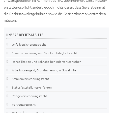
an­walts­ge­büh­ren im Rah­men des
über­neh­men. Die­se Kos­ten­
RVG
er­stat­tungs­pflicht ändert jedoch nichts dar­an, dass Sie erst ein­mal
die Rechts­an­walts­ge­büh­ren sowie die Gerichts­kos­ten vor­stre­cken
müssen.
UNSERE
RECHTSGEBIETE
Unfallversicherungsrecht
Erwerbsminderungs- u. Berufsunfähigkeitsrecht
Rehabilitation und Teilhabe behinderter Menschen
Arbeitslosengeld, Grundsicherung u. Sozialhilfe
Krankenversicherungsrecht
Statusfeststellungsverfahren
Pflegeversicherungsrecht
Vertragsarztrecht