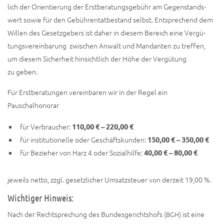
lich der Ori­en­tie­rung der Erst­be­ra­tungs­ge­bühr am Gegen­stands­
wert sowie für den Gebüh­ren­tat­be­stand selbst. Ent­spre­chend dem
Wil­len des Gesetz­ge­bers ist daher in die­sem Bereich eine Ver­gü­
tungs­ver­ein­ba­rung zwi­schen Anwalt und Man­dan­ten zu tref­fen,
um die­sem Sicher­heit hin­sicht­lich der Höhe der Ver­gü­tung
zu geben.
Für Erst­be­ra­tun­gen ver­ein­ba­ren wir in der Regel ein
Pauschalhonorar
für Ver­brau­cher:
110,00 € – 220,00 €
für insti­tu­tio­nel­le oder Geschäfts­kun­den:
150,00 € – 350,00 €
für Bezie­her von Harz 4 oder Sozi­al­hil­fe:
40,00 € – 80,00 €
jeweils net­to, zzgl. gesetz­li­cher Umsatz­steu­er von der­zeit 19,00 %.
Wichtiger Hinweis:
Nach der Recht­spre­chung des Bun­des­ge­richts­hofs (
) ist eine
BGH