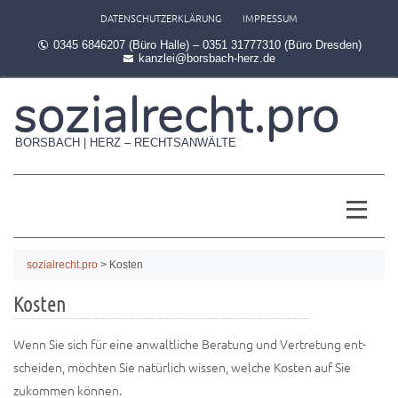
DATENSCHUTZERKLÄRUNG
IMPRESSUM
0345 6846207 (Büro Halle) – 0351 31777310 (Büro Dresden)
kanzlei@borsbach-herz.de
sozialrecht.pro
BORSBACH | HERZ – RECHTSANWÄLTE
sozialrecht.pro
>
Kosten
Kosten
Wenn Sie sich für eine anwalt­li­che Bera­tung und Ver­tre­tung ent­
schei­den, möch­ten Sie natür­lich wis­sen, wel­che Kos­ten auf Sie
zukom­men können.