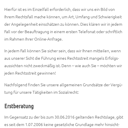
Hier­für ist es im Ein­zel­fall erfor­der­lich, dass wir uns ein Bild von
Ihrem Rechts­fall mache kön­nen, um Art, Umfang und Schwie­rig­keit
der Ange­le­gen­heit ein­schät­zen zu kön­nen. Dies klä­ren wir in jedem
Fall vor der Beauf­tra­gung in einem ers­ten Tele­fo­nat oder schrift­lich
im Rah­men Ihrer Online-Anfrage.
In jedem Fall kön­nen Sie sicher sein, dass wir Ihnen mit­tei­len, wenn
aus unse­rer Sicht die Füh­rung eines Rechts­streit man­gels Erfolgs­
aus­sich­ten nicht zweck­mä­ßig ist. Denn – wie auch Sie – möch­ten wir
jeden Rechts­streit gewinnen!
Nach­fol­gend fin­den Sie unse­re all­ge­mei­nen Grund­sät­ze der Ver­gü­
tung für unse­re Tätig­kei­ten im Sozialrecht:
Erstberatung
Im Gegen­satz zu der bis zum 30.06.2016 gel­ten­den Rechts­la­ge, gibt
es seit dem 1.07.2006 kei­ne gesetz­li­che Grund­la­ge mehr hin­sicht­