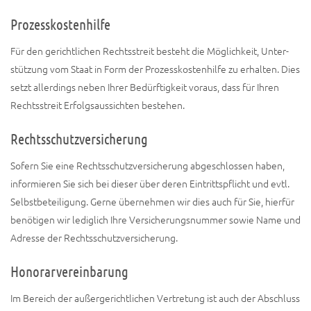
Prozesskostenhilfe
Für den gericht­li­chen Rechts­streit besteht die Mög­lich­keit, Unter­
stüt­zung vom Staat in Form der Pro­zess­kos­ten­hil­fe zu erhal­ten. Dies
setzt aller­dings neben Ihrer Bedürf­tig­keit vor­aus, dass für Ihren
Rechts­streit Erfolgs­aus­sich­ten bestehen.
Rechtsschutzversicherung
Sofern Sie eine Rechts­schutz­ver­si­che­rung abge­schlos­sen haben,
infor­mie­ren Sie sich bei die­ser über deren Ein­tritts­pflicht und evtl.
Selbst­be­tei­li­gung. Ger­ne über­neh­men wir dies auch für Sie, hier­für
benö­ti­gen wir ledig­lich Ihre Ver­si­che­rungs­num­mer sowie Name und
Adres­se der Rechtsschutzversicherung.
Honorarvereinbarung
Im Bereich der außer­ge­richt­li­chen Ver­tre­tung ist auch der Abschluss