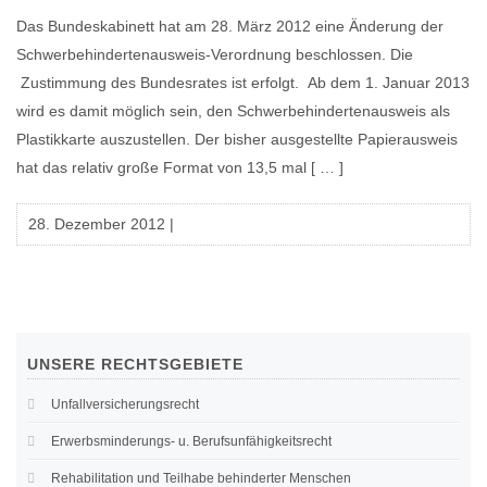
Das Bun­des­ka­bi­nett hat am 28. März 2012 eine Ände­rung der
Schwer­­be­hin­­der­­ten­aus­­weis-Ver­­or­d­­nung beschlos­sen. Die
Zustim­mung des Bun­des­ra­tes ist erfolgt. Ab dem 1. Janu­ar 2013
wird es damit mög­lich sein, den Schwer­be­hin­der­ten­aus­weis als
Plas­tik­kar­te aus­zu­stel­len. Der bis­her aus­ge­stell­te Papier­aus­weis
hat das rela­tiv gro­ße For­mat von 13,5 mal [ … ]
28. Dezember 2012
|
UNSERE
RECHTSGEBIETE
Unfallversicherungsrecht
Erwerbsminderungs- u. Berufsunfähigkeitsrecht
Rehabilitation und Teilhabe behinderter Menschen