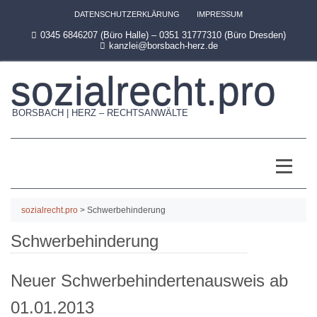
DATENSCHUTZERKLÄRUNG
IMPRESSUM
0345 6846207 (Büro Halle) – 0351 31777310 (Büro Dresden)
kanzlei@borsbach-herz.de
sozialrecht.pro
BORSBACH | HERZ – RECHTSANWÄLTE
sozialrecht.pro
>
Schwerbehinderung
Schwerbehinderung
Neuer Schwerbehindertenausweis ab
01.01.2013