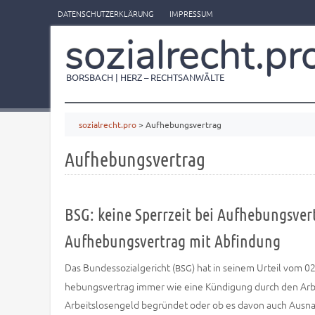
DATENSCHUTZERKLÄRUNG
IMPRESSUM
sozialrecht.pr
BORSBACH | HERZ – RECHTSANWÄLTE
sozialrecht.pro
>
Aufhebungsvertrag
Aufhebungsvertrag
BSG: keine Sperrzeit bei Aufhebungsver
Aufhebungsvertrag mit Abfindung
Das Bun­des­so­zi­al­ge­richt (
) hat in sei­nem Urteil vom 
BSG
he­bungs­ver­trag immer wie eine Kün­di­gung durch den Arbe
Arbeits­lo­sen­geld begrün­det oder ob es davon auch Aus­na