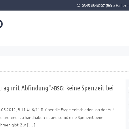
0345 6846207 (Büro Halle) 
o
trag mit Abfindung">
: keine Sperrzeit bei
BSG
02.05.2012, B 11
6/11 R, über die Fra­ge ent­schie­den, ob der Auf­
AL
it­neh­mer zu hand­ha­ben ist und somit eine Sperr­zeit beim
h­men gibt. Zur [ … ]