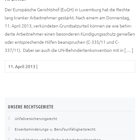
Der Euro­päi­sche Gerichts­hof (EuGH) in Luxem­burg hat die Rech­te
lang kran­ker Arbeit­neh­mer gestärkt. Nach einem am Don­ners­tag,
11. April 2013, ver­kün­de­ten Grund­satz­ur­teil kön­nen sie wie behin­
der­te Arbeit­neh­mer einen beson­de­ren Kün­di­gungs­schutz genie­ßen
oder ent­spre­chen­de Hil­fen bean­spru­chen (C-335/11 und C-
337/11). Dabei sei auch die UN-Behin­­der­­ten­­kon­­­ven­­ti­on mit in [ … ]
11. April 2013
|
UNSERE
RECHTSGEBIETE
Unfallversicherungsrecht
Erwerbsminderungs- u. Berufsunfähigkeitsrecht
Rehabilitation und Teilhabe behinderter Menschen