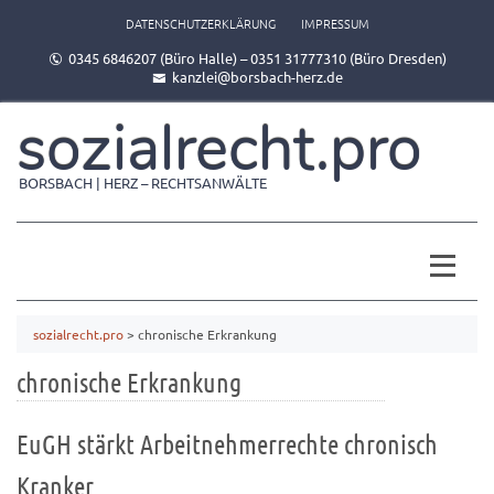
DATENSCHUTZERKLÄRUNG
IMPRESSUM
0345 6846207 (Büro Halle) – 0351 31777310 (Büro Dresden)
kanzlei@borsbach-herz.de
sozialrecht.pro
BORSBACH | HERZ – RECHTSANWÄLTE
sozialrecht.pro
>
chronische Erkrankung
chronische Erkrankung
EuGH stärkt Arbeitnehmerrechte chronisch
Kranker