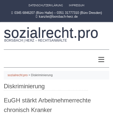
DATENSCHUTZERKLÄRUNG
IMPRESSUM
0345 6846207 (Büro Halle) – 0351 31777310 (Büro Dresden)
kanzlei@borsbach-herz.de
sozialrecht.pro
BORSBACH | HERZ – RECHTSANWÄLTE
sozialrecht.pro
>
Diskriminierung
Diskriminierung
EuGH stärkt Arbeitnehmerrechte
chronisch Kranker