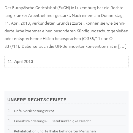
Der Euro­päi­sche Gerichts­hof (EuGH) in Luxem­burg hat die Rech­te
lang kran­ker Arbeit­neh­mer gestärkt. Nach einem am Don­ners­tag,
11. April 2013, ver­kün­de­ten Grund­satz­ur­teil kön­nen sie wie behin­
der­te Arbeit­neh­mer einen beson­de­ren Kün­di­gungs­schutz genie­ßen
oder ent­spre­chen­de Hil­fen bean­spru­chen (C-335/11 und C-
337/11). Dabei sei auch die UN-Behin­­der­­ten­­kon­­­ven­­ti­on mit in [ … ]
11. April 2013
|
UNSERE
RECHTSGEBIETE
Unfallversicherungsrecht
Erwerbsminderungs- u. Berufsunfähigkeitsrecht
Rehabilitation und Teilhabe behinderter Menschen