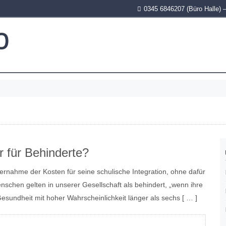
0345 6846207 (Büro Halle) 
o
r für Behinderte?
nah­me der Kos­ten für sei­ne schu­li­sche Inte­gra­ti­on, ohne dafür
­schen gel­ten in unse­rer Gesell­schaft als behin­dert, „wenn ihre
he Gesund­heit mit hoher Wahr­schein­lich­keit län­ger als sechs [ … ]