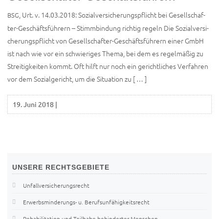
, Urt. v. 14.03.2018: Sozi­al­ver­si­che­rungs­pflicht bei Gesell­schaf­
BSG
ter-Geschäfts­füh­rern – Stimm­bin­dung rich­tig regeln Die Sozi­al­ver­si­
che­rungs­pflicht von Gesel­l­­schaf­­ter-Geschäfts­­­füh­­rern einer GmbH
ist nach wie vor ein schwie­ri­ges The­ma, bei dem es regel­mä­ßig zu
Strei­tig­kei­ten kommt. Oft hilft nur noch ein gericht­li­ches Ver­fah­ren
vor dem Sozi­al­ge­richt, um die Situa­ti­on zu [ … ]
19. Juni 2018
|
UNSERE
RECHTSGEBIETE
Unfallversicherungsrecht
Erwerbsminderungs- u. Berufsunfähigkeitsrecht
Rehabilitation und Teilhabe behinderter Menschen