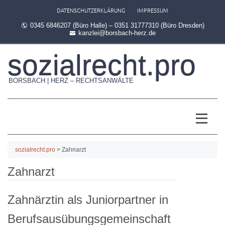
DATENSCHUTZERKLÄRUNG
IMPRESSUM
0345 6846207 (Büro Halle) – 0351 31777310 (Büro Dresden)
kanzlei@borsbach-herz.de
sozialrecht.pro
BORSBACH | HERZ – RECHTSANWÄLTE
sozialrecht.pro
>
Zahnarzt
Zahnarzt
Zahnärztin als Juniorpartner in
Berufsausübungsgemeinschaft