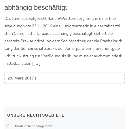
abhängig beschäftigt
Das Lan­des­so­zi­al­ge­richt Baden-Wür­t­­te­m­­berg sieht in einer Ent­
schei­dung vom 23.11.2016 eine Juni­or­part­ne­rin in einer zahn­ärzt­li­
chen Gemein­schaft­pra­xis als abhän­gig beschäf­tigt. Gehört die
gesam­te Pra­xis­ein­rich­tung dem Seni­or­part­ner, der die Pra­xis­ein­rich­
tung der Gemein­schafts­pra­xis der Juni­or­part­ne­rin nur (unent­gelt­
lich) zur Nut­zung zur Ver­fü­gung stellt und muss er auch zumin­dest
mit­tel­bar allein [ … ]
28. März 2017
|
UNSERE
RECHTSGEBIETE
Unfallversicherungsrecht