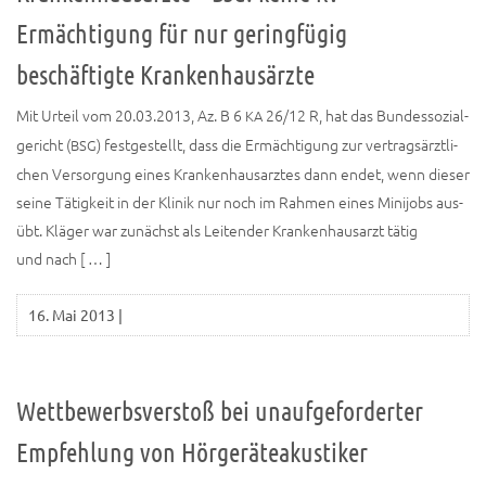
Ermächtigung für nur geringfügig
beschäftigte Krankenhausärzte
Mit Urteil vom 20.03.2013, Az. B 6
26/12 R, hat das Bun­des­so­zi­al­
KA
ge­richt (
) fest­ge­stellt, dass die Ermäch­ti­gung zur ver­trags­ärzt­li­
BSG
chen Ver­sor­gung eines Kran­ken­haus­arz­tes dann endet, wenn die­ser
sei­ne Tätig­keit in der Kli­nik nur noch im Rah­men eines Mini­jobs aus­
übt. Klä­ger war zunächst als Lei­ten­der Kran­ken­haus­arzt tätig
und nach [ … ]
16. Mai 2013
|
Wettbewerbsverstoß bei unaufgeforderter
Empfehlung von Hörgeräteakustiker