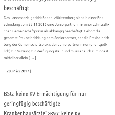
beschäftigt
Das Lan­des­so­zi­al­ge­richt Baden-Wür­t­­te­m­­berg sieht in einer Ent­
schei­dung vom 23.11.2016 eine Juni­or­part­ne­rin in einer zahn­ärzt­li­
chen Gemein­schaft­pra­xis als abhän­gig beschäf­tigt. Gehört die
gesam­te Pra­xis­ein­rich­tung dem Seni­or­part­ner, der die Pra­xis­ein­rich­
tung der Gemein­schafts­pra­xis der Juni­or­part­ne­rin nur (unent­gelt­
lich) zur Nut­zung zur Ver­fü­gung stellt und muss er auch zumin­dest
mit­tel­bar allein [ … ]
28. März 2017
|
BSG: keine
Ermächtigung für nur
KV
geringfügig beschäftigte
Krankenhausärzte">
: keine
BSG
KV