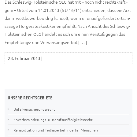
Das Schles­­wig-Hol­s­tei­­ni­­sche
hat mit – noch nicht rechts­kräf­ti­
OLG
gem – Urteil vom 14.01.2013 (6 U 16/11) ent­schie­den, dass ein Arzt
dann wett­be­werbs­wid­rig han­delt, wenn er unauf­ge­for­dert orts­an­
säs­si­ge Hör­ge­rä­te­akus­ti­ker emp­fiehlt. Nach Ansicht des Schles­­wig-
Hol­s­tei­­ni­­schen
han­delt es sich um einen Ver­stoß gegen das
OLG
Emp­­feh­­lungs- und Verweisungsverbot [ … ]
28. Februar 2013
|
UNSERE
RECHTSGEBIETE
Unfallversicherungsrecht
Erwerbsminderungs- u. Berufsunfähigkeitsrecht
Rehabilitation und Teilhabe behinderter Menschen